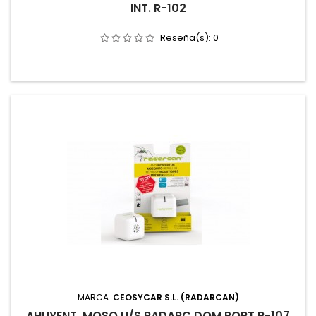
INT. R-102
Reseña(s):
0
MARCA:
CEOSYCAR S.L. (RADARCAN)
AHUYENT. MOSQ U/S RADARC DOM PORT R-107