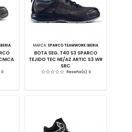
BERIA
MARCA:
SPARCO TEAMWORK IBERIA
ARCO
BOTA SEG. T40 S3 SPARCO
ECNICA
TEJIDO TEC NE/AZ ARTIC S3 WR
SRC
:
0
Reseña(s):
0