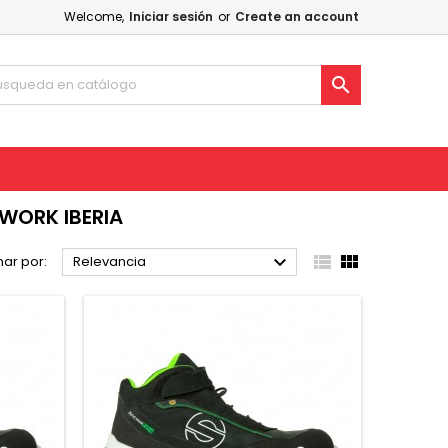
Welcome,
Iniciar sesión
or
Create an account

WORK IBERIA



ar por:
Relevancia