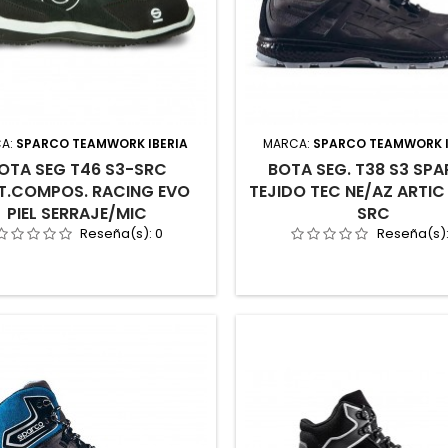
A:
SPARCO TEAMWORK IBERIA
MARCA:
SPARCO TEAMWORK I
OTA SEG T46 S3-SRC
BOTA SEG. T38 S3 SP
T.COMPOS. RACING EVO
TEJIDO TEC NE/AZ ARTIC
PIEL SERRAJE/MIC
SRC
Reseña(s):
0
Reseña(s)