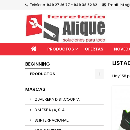
Teléfono:
949 27 26 77 - 949 38 52 82
Email:
info@
PRODUCTOS
OFERTAS
NOVED
LISTA
BEGINNING
PRODUCTOS
Hay 158 p
MARCAS
2 JAL REP.Y DIST.COOP.V.
3 M ESPA\A, S. A.
3L INTERNACIONAL.