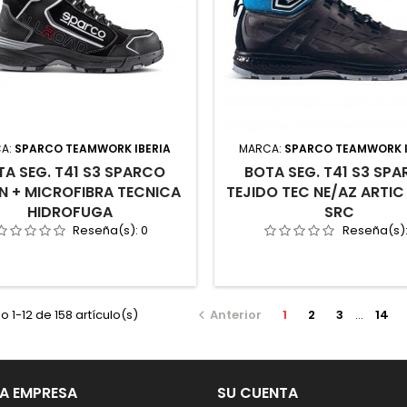
A:
SPARCO TEAMWORK IBERIA
MARCA:
SPARCO TEAMWORK I
TA SEG. T41 S3 SPARCO
BOTA SEG. T41 S3 SP
N + MICROFIBRA TECNICA
TEJIDO TEC NE/AZ ARTIC
HIDROFUGA
SRC
Reseña(s):
0
Reseña(s)
 1-12 de 158 artículo(s)
Anterior
1
2
3
…
14

A EMPRESA
SU CUENTA