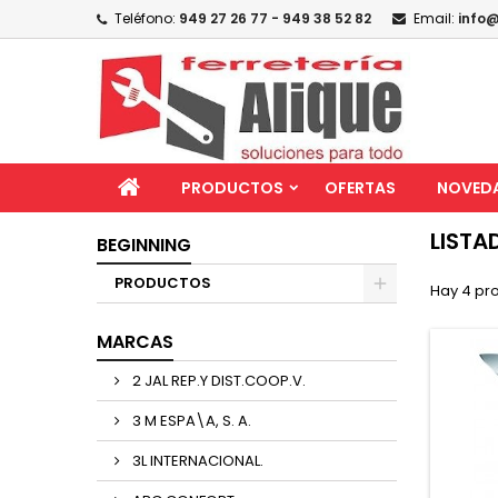
Teléfono:
949 27 26 77 - 949 38 52 82
Email:
info@
PRODUCTOS
OFERTAS
NOVED
LISTA
BEGINNING
PRODUCTOS
Hay 4 pr
MARCAS
2 JAL REP.Y DIST.COOP.V.
3 M ESPA\A, S. A.
3L INTERNACIONAL.