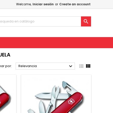
Welcome,
Iniciar sesión
or
Create an account

UELA



ar por:
Relevancia