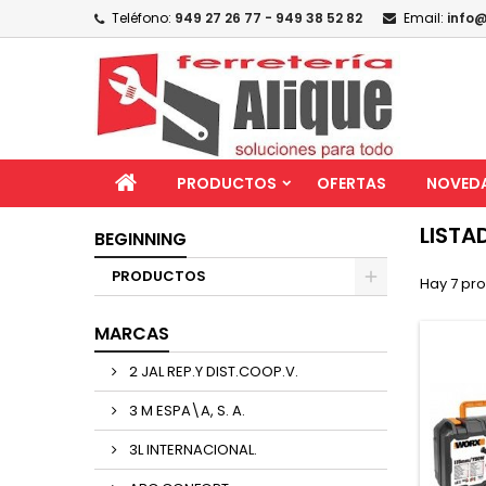
Teléfono:
949 27 26 77 - 949 38 52 82
Email:
info@
PRODUCTOS
OFERTAS
NOVED
LISTA
BEGINNING
PRODUCTOS
Hay 7 pr
MARCAS
2 JAL REP.Y DIST.COOP.V.
3 M ESPA\A, S. A.
3L INTERNACIONAL.