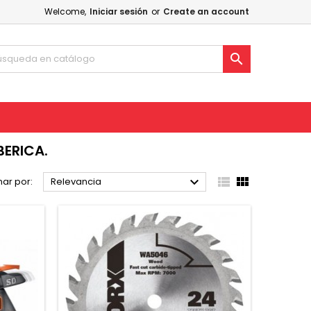
Welcome,
Iniciar sesión
or
Create an account

BERICA.



ar por:
Relevancia