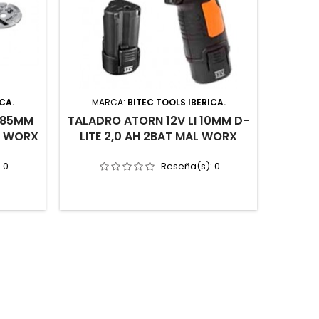
CA.
MARCA:
BITEC TOOLS IBERICA.
 85MM
TALADRO ATORN 12V LI 10MM D-
L WORX
LITE 2,0 AH 2BAT MAL WORX
:
0
Reseña(s):
0