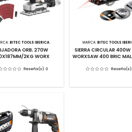
RCA:
BITEC TOOLS IBERICA.
MARCA:
BITEC TOOLS IBERI
LIJADORA ORB. 270W
SIERRA CIRCULAR 400W
0X187MM/2KG WORX
WORXSAW 400 BRIC MA
Reseña(s):
0
Reseña(s)