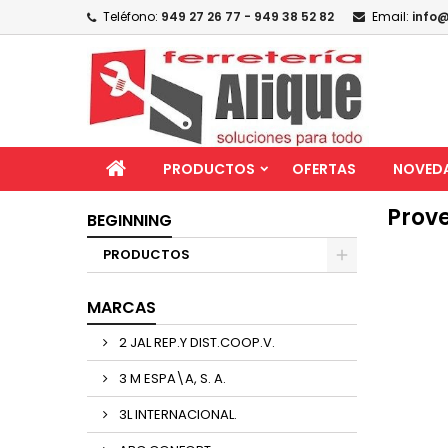
Teléfono:
949 27 26 77 - 949 38 52 82
Email:
info@
PRODUCTOS
OFERTAS
NOVED
Prov
BEGINNING
PRODUCTOS
MARCAS
2 JAL REP.Y DIST.COOP.V.
3 M ESPA\A, S. A.
3L INTERNACIONAL.