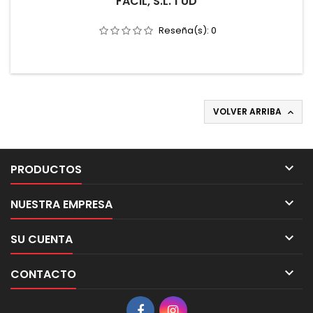
FACIL, S.L. 1 UD
Reseña(s):
0
VOLVER ARRIBA


PRODUCTOS

NUESTRA EMPRESA

SU CUENTA

CONTACTO