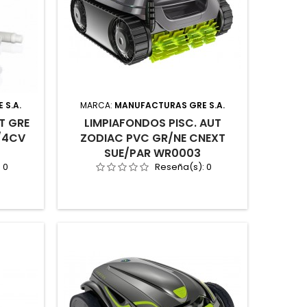
 S.A.
MARCA:
MANUFACTURAS GRE S.A.
T GRE
LIMPIAFONDOS PISC. AUT
/4CV
ZODIAC PVC GR/NE CNEXT
SUE/PAR WR0003
:
0
Reseña(s):
0