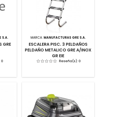
 S.A.
MARCA:
MANUFACTURAS GRE S.A.
S GRE
ESCALERA PISC. 3 PELDAÑOS
PELDAÑO METALICO GRE A/INOX
GR EIE
:
0
Reseña(s):
0