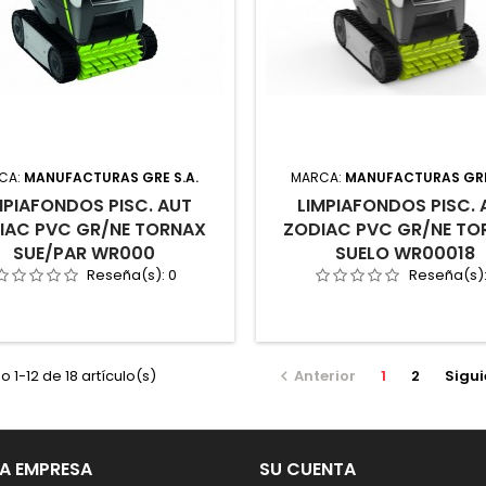
CA:
MANUFACTURAS GRE S.A.
MARCA:
MANUFACTURAS GRE
MPIAFONDOS PISC. AUT
LIMPIAFONDOS PISC. 
IAC PVC GR/NE TORNAX
ZODIAC PVC GR/NE TO
SUE/PAR WR000
SUELO WR00018
Reseña(s):
0
Reseña(s)
 1-12 de 18 artículo(s)
Anterior
1
2
Sigui

A EMPRESA
SU CUENTA