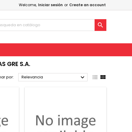
Welcome,
Iniciar sesión
or
Create an account

 GRE S.A.



ar por:
Relevancia