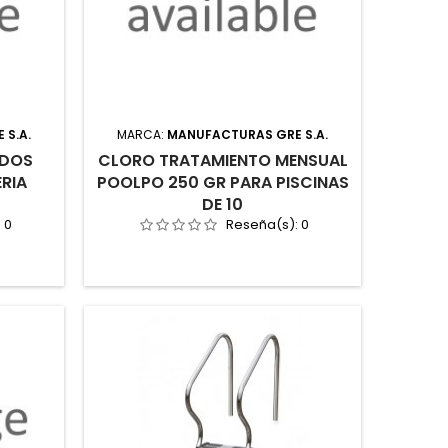
 S.A.
MARCA:
MANUFACTURAS GRE S.A.
NDOS
CLORO TRATAMIENTO MENSUAL
ERIA
POOLPO 250 GR PARA PISCINAS
DE 10
:
0
Reseña(s):
0