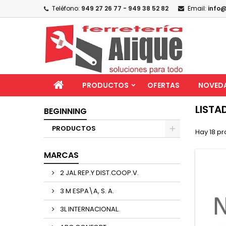
Teléfono:
949 27 26 77 - 949 38 52 82
Email:
info@
PRODUCTOS
OFERTAS
NOVED
LISTA
BEGINNING
PRODUCTOS
Hay 18 pr
MARCAS
2 JAL REP.Y DIST.COOP.V.
3 M ESPA\A, S. A.
3L INTERNACIONAL.