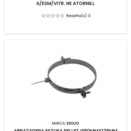
A/ESM/VITR. NE ATORNILL
Reseña(s):
0
MARCA:
EXOJO
ABRAZADERA ESTUFA PELLET Ø80MMX128MM