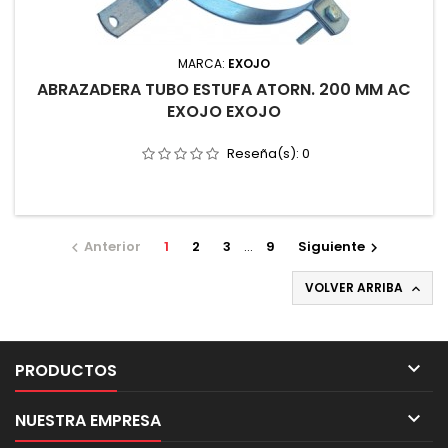
MARCA:
EXOJO
ABRAZADERA TUBO ESTUFA ATORN. 200 MM AC
EXOJO EXOJO
Reseña(s):
0
Anterior
1
2
3
…
9
Siguiente


VOLVER ARRIBA


PRODUCTOS

NUESTRA EMPRESA