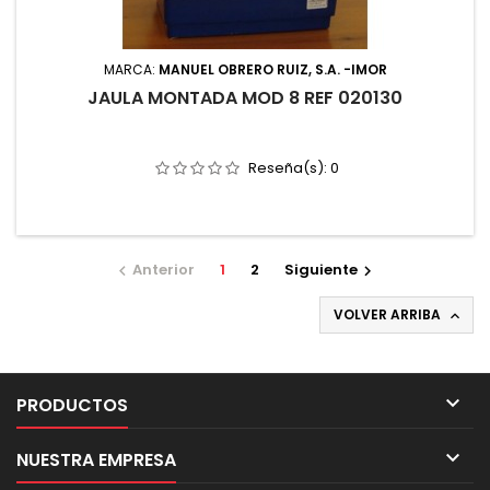
MARCA:
MANUEL OBRERO RUIZ, S.A. -IMOR
JAULA MONTADA MOD 8 REF 020130
Reseña(s):
0
Anterior
1
2
Siguiente


VOLVER ARRIBA


PRODUCTOS

NUESTRA EMPRESA