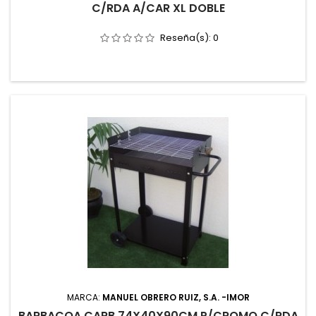
C/RDA A/CAR XL DOBLE
Reseña(s):
0
MARCA:
MANUEL OBRERO RUIZ, S.A. -IMOR
BARBACOA CARB 74X40X90CM P/CROMO C/RDA