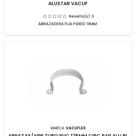
ALUSTAR VACUF
Reseña(s):
0
ABRAZADERA FIJA.PARED 111MM.
MARCA:
VACUFLEX
ABRAZ EX/AIRE TUBO PVC 125MM CIRC PAR ALU BL