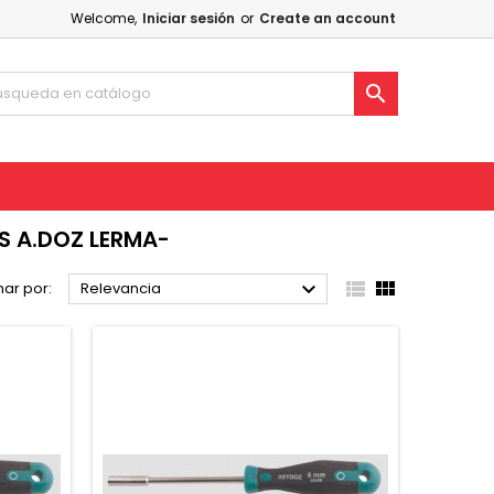
Welcome,
Iniciar sesión
or
Create an account

S A.DOZ LERMA-



ar por:
Relevancia