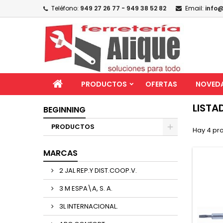
Teléfono:
949 27 26 77 - 949 38 52 82
Email:
info@
PRODUCTOS
OFERTAS
NOVED
LISTA
BEGINNING
PRODUCTOS
Hay 4 pr
MARCAS
2 JAL REP.Y DIST.COOP.V.
3 M ESPA\A, S. A.
3L INTERNACIONAL.