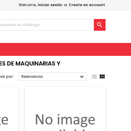
Welcome,
Iniciar sesión
or
Create an account

S DE MAQUINARIAS Y



ar por:
Relevancia