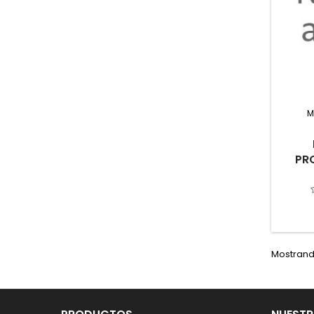
M
PR
Mostrando