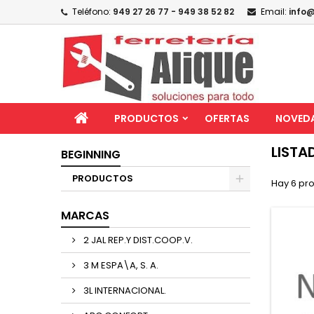
Teléfono:
949 27 26 77 - 949 38 52 82
Email:
info@
PRODUCTOS
OFERTAS
NOVED
LISTA
BEGINNING
PRODUCTOS
Hay 6 pr
MARCAS
2 JAL REP.Y DIST.COOP.V.
3 M ESPA\A, S. A.
3L INTERNACIONAL.