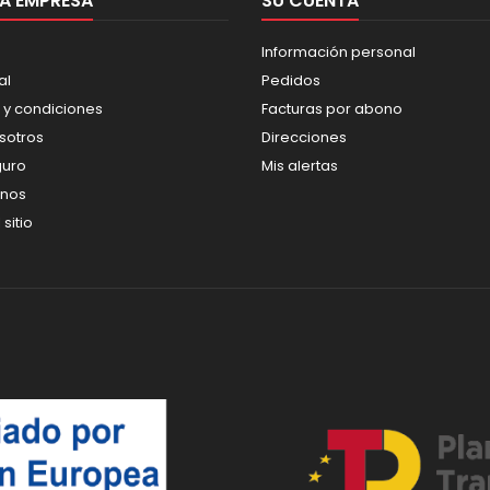
A EMPRESA
SU CUENTA
Información personal
al
Pedidos
 y condiciones
Facturas por abono
sotros
Direcciones
guro
Mis alertas
enos
sitio