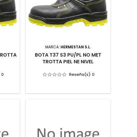
.
MARCA:
HERMESTAN S.L.
TROTTA
BOTA T37 S3 PU/PL NO MET
TROTTA PIEL NE NIVEL
:
0
Reseña(s):
0