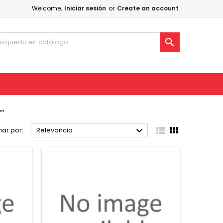
Welcome,
Iniciar sesión
or
Create an account

.



ar por:
Relevancia