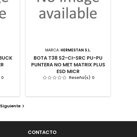
.
MARCA:
HERMESTAN S.L.
OBUCK
BOTA T38 S2-CI-SRC PU-PU
ER
PUNTERA NO MET MATRIX PLUS
ESD MICR
:
0
Reseña(s):
0
Siguiente

CONTACTO