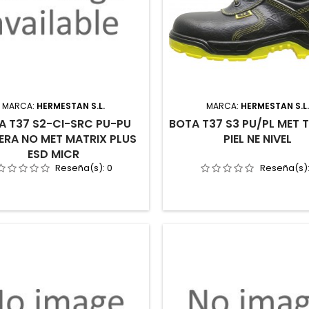
MARCA:
HERMESTAN S.L.
MARCA:
HERMESTAN S.L
A T37 S2-CI-SRC PU-PU
BOTA T37 S3 PU/PL MET 
ERA NO MET MATRIX PLUS
PIEL NE NIVEL
ESD MICR
Reseña(s):
0
Reseña(s)