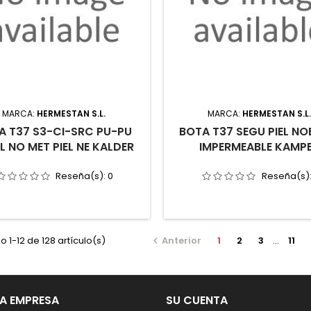
MARCA:
HERMESTAN S.L.
MARCA:
HERMESTAN S.L
A T37 S3-CI-SRC PU-PU
BOTA T37 SEGU PIEL N
L NO MET PIEL NE KALDER
IMPERMEABLE KAMP
Reseña(s):
0
Reseña(s)
 1-12 de 128 artículo(s)
Anterior
1
2
3
…
11

A EMPRESA
SU CUENTA