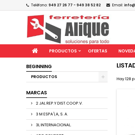
Teléfono:
949 27 26 77 - 949 38 52 82
Email:
info@
PRODUCTOS
OFERTAS
NOVED
LISTA
BEGINNING
PRODUCTOS
Hay 128 p
MARCAS
2 JAL REP.Y DIST.COOP.V.
3 M ESPA\A, S. A.
3L INTERNACIONAL.