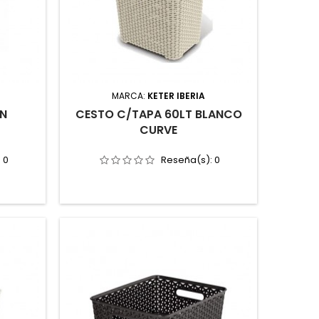
MARCA:
KETER IBERIA
ON
CESTO C/TAPA 60LT BLANCO
CURVE
:
0
Reseña(s):
0