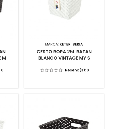
MARCA:
KETER IBERIA
TAN
CESTO ROPA 25L RATAN
E M
BLANCO VINTAGE MY S
:
0
Reseña(s):
0