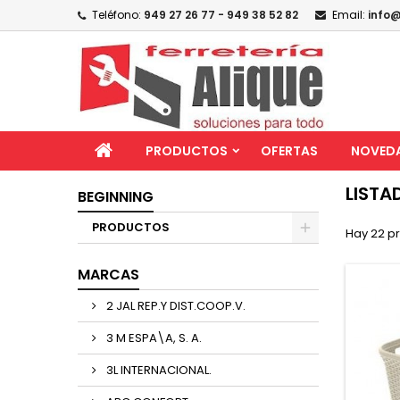
Teléfono:
949 27 26 77 - 949 38 52 82
Email:
info@
PRODUCTOS
OFERTAS
NOVED
LISTA
BEGINNING
PRODUCTOS
Hay 22 p
MARCAS
2 JAL REP.Y DIST.COOP.V.
3 M ESPA\A, S. A.
3L INTERNACIONAL.