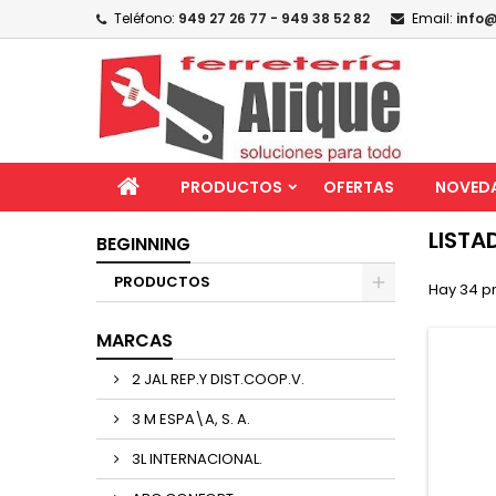
Teléfono:
949 27 26 77 - 949 38 52 82
Email:
info@
PRODUCTOS
OFERTAS
NOVED
LISTA
BEGINNING
PRODUCTOS
Hay 34 p
MARCAS
2 JAL REP.Y DIST.COOP.V.
3 M ESPA\A, S. A.
3L INTERNACIONAL.