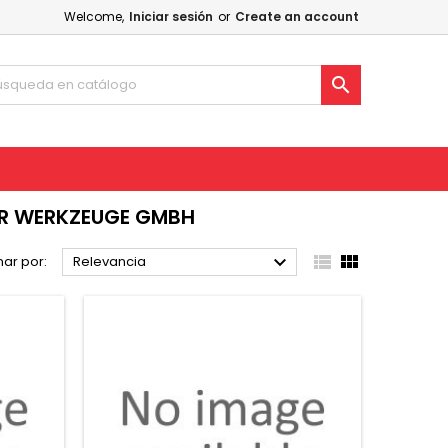
Welcome,
Iniciar sesión
or
Create an account

ER WERKZEUGE GMBH



ar por:
Relevancia