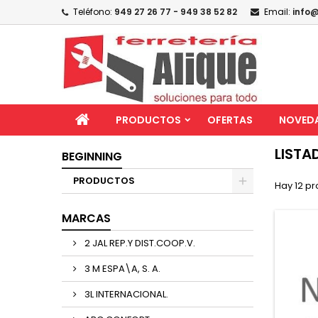
Teléfono:
949 27 26 77 - 949 38 52 82
Email:
info@
PRODUCTOS
OFERTAS
NOVED
LISTA
BEGINNING
PRODUCTOS
Hay 12 pr
MARCAS
2 JAL REP.Y DIST.COOP.V.
3 M ESPA\A, S. A.
3L INTERNACIONAL.