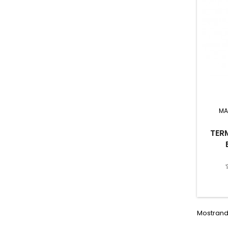
MA
TER
Mostrando