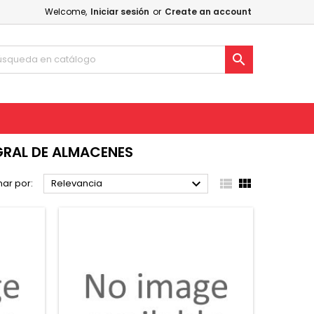
Welcome,
Iniciar sesión
or
Create an account

GRAL DE ALMACENES



ar por:
Relevancia