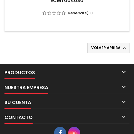
ECMY004030
Reseña(s):
0
VOLVER ARRIBA


PRODUCTOS

NUESTRA EMPRESA

SU CUENTA

CONTACTO