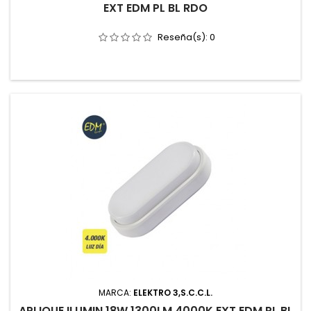
EXT EDM PL BL RDO
Reseña(s):
0
MARCA:
ELEKTRO 3,S.C.C.L.
APLIQUE ILUMIN 18W 1300LM 4000K EXT EDM PL BL