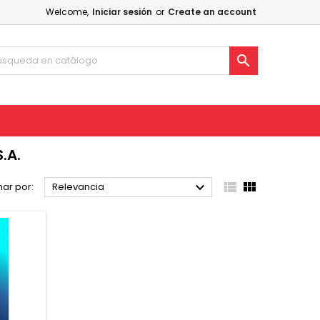
Welcome,
Iniciar sesión
or
Create an account

.A.



ar por:
Relevancia