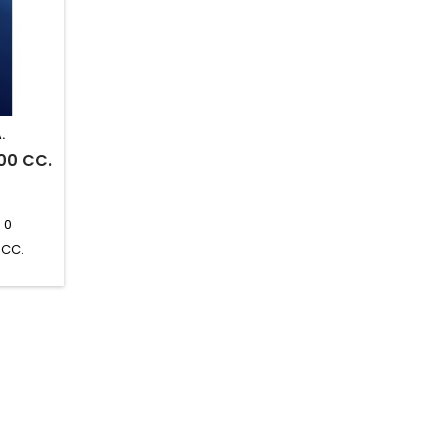
.
00 CC.
:
0
 CC.