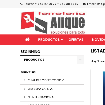
Teléfono:
949 27 26 77 - 949 38 52 82
Email:
info@
PRODUCTOS
OFERTAS
NOVED
LISTA
BEGINNING
PRODUCTOS
Hay 2 pr
MARCAS
2 JAL REP.Y DIST.COOP.V.
3 M ESPA\A, S. A.
3L INTERNACIONAL.