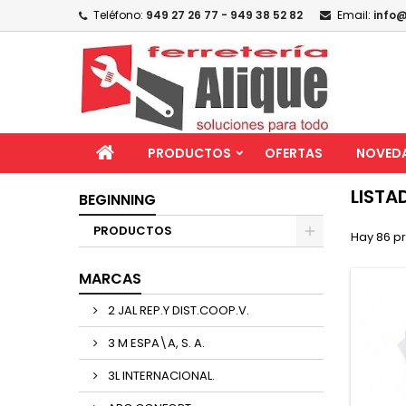
Teléfono:
949 27 26 77 - 949 38 52 82
Email:
info@
PRODUCTOS
OFERTAS
NOVED
LISTA
BEGINNING
PRODUCTOS
Hay 86 p
MARCAS
2 JAL REP.Y DIST.COOP.V.
3 M ESPA\A, S. A.
3L INTERNACIONAL.