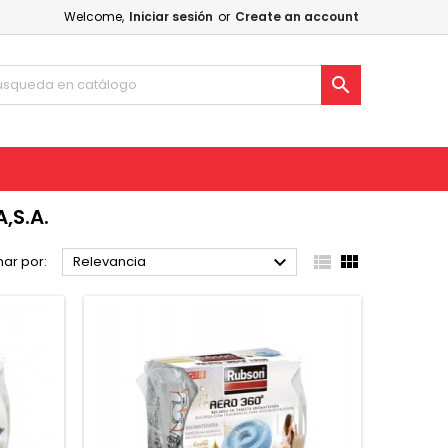
Welcome,
Iniciar sesión
or
Create an account

,S.A.



ar por:
Relevancia