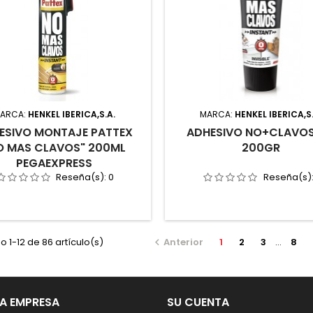
ARCA:
HENKEL IBERICA,S.A.
MARCA:
HENKEL IBERICA,S
ESIVO MONTAJE PATTEX
ADHESIVO NO+CLAVOS
O MAS CLAVOS" 200ML
200GR
PEGAEXPRESS
Reseña(s):
0
Reseña(s)
 1-12 de 86 artículo(s)
Anterior
1
2
3
…
8

A EMPRESA
SU CUENTA