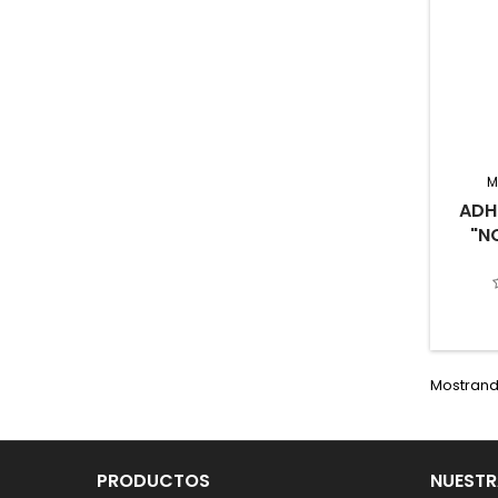
M
ADH
"N
Mostrando
PRODUCTOS
NUESTR