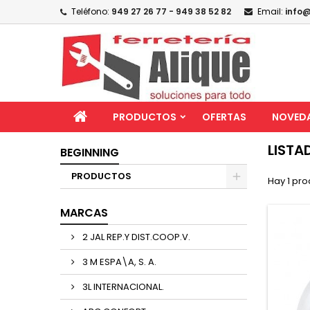
Teléfono:
949 27 26 77 - 949 38 52 82
Email:
info@
PRODUCTOS
OFERTAS
NOVED
LISTA
BEGINNING
PRODUCTOS
Hay 1 pro
MARCAS
2 JAL REP.Y DIST.COOP.V.
3 M ESPA\A, S. A.
3L INTERNACIONAL.