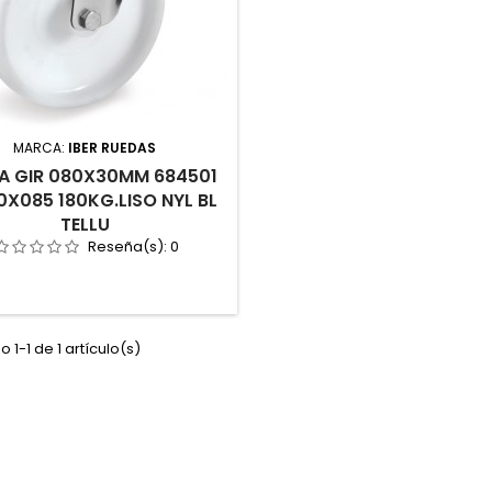
MARCA:
IBER RUEDAS
A GIR 080X30MM 684501
0X085 180KG.LISO NYL BL
TELLU
Reseña(s):
0
 1-1 de 1 artículo(s)