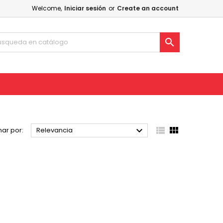
Welcome,
Iniciar sesión
or
Create an account




ar por:
Relevancia