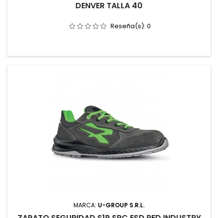
DENVER TALLA 40
Reseña(s):
0
MARCA:
U-GROUP S.R.L.
ZAPATO SEGURIDAD S1P SRC ESD RED INDUSTRY