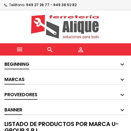
Teléfono:
949 27 26 77 - 949 38 52 82



BEGINNING
MARCAS
PROVEEDORES
BANNER
LISTADO DE PRODUCTOS POR MARCA U-
GROUP S.R.L.