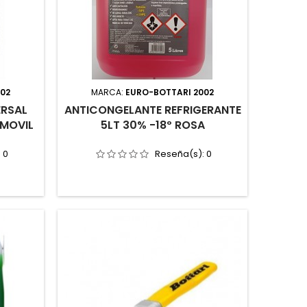
002
MARCA:
EURO-BOTTARI 2002
ERSAL
ANTICONGELANTE REFRIGERANTE
MOVIL
5LT 30% -18º ROSA
:
0
Reseña(s):
0