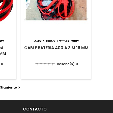
002
MARCA:
EURO-BOTTARI 2002
0A
CABLE BATERIA 400 A 3 M 16 MM
 MM
:
0
Reseña(s):
0
Siguiente

CONTACTO