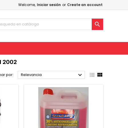
Welcome,
Iniciar sesión
or
Create an account

 2002



ar por:
Relevancia