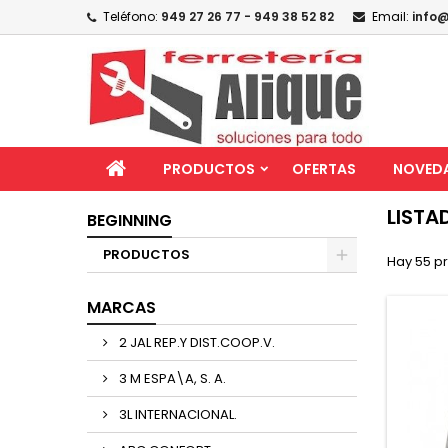
Teléfono:
949 27 26 77 - 949 38 52 82
Email:
info@
PRODUCTOS
OFERTAS
NOVED
LISTA
BEGINNING
PRODUCTOS
Hay 55 p
MARCAS
2 JAL REP.Y DIST.COOP.V.
3 M ESPA\A, S. A.
3L INTERNACIONAL.