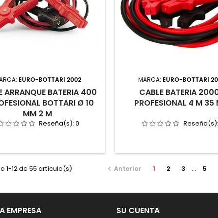
ARCA:
EURO-BOTTARI 2002
MARCA:
EURO-BOTTARI 2
E ARRANQUE BATERIA 400
CABLE BATERIA 200
OFESIONAL BOTTARI Ø 10
PROFESIONAL 4 M 35
MM 2 M
Reseña(s):
0
Reseña(s)
 1-12 de 55 artículo(s)
Anterior
1
2
3
…
5

A EMPRESA
SU CUENTA