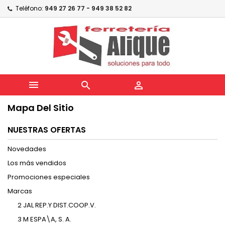
Teléfono:
949 27 26 77 - 949 38 52 82



Mapa Del Sitio
NUESTRAS OFERTAS
Novedades
Los más vendidos
Promociones especiales
Marcas
2 JAL REP.Y DIST.COOP.V.
3 M ESPA\A, S. A.