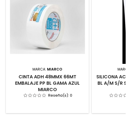
MARCA:
MIARCO
MARCA
CINTA ADH 48MMX 66MT
SILICONA ACI
EMBALAJE PP BL GAMA AZUL
BL A/M S/R S
MIARCO
Reseña(s):
0