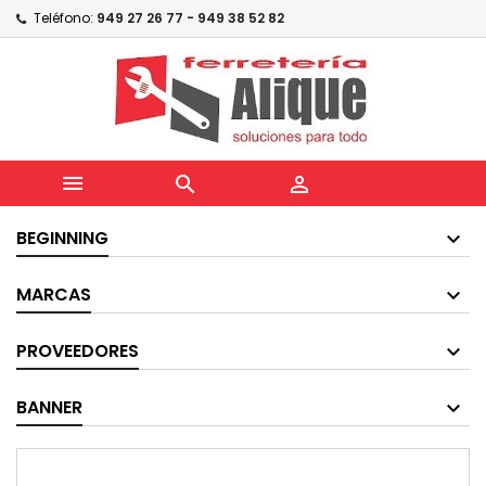
Teléfono:
949 27 26 77 - 949 38 52 82



BEGINNING
MARCAS
PROVEEDORES
BANNER