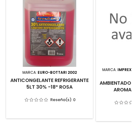
MARCA:
IMPREX E
MARCA:
EURO-BOTTARI 2002
ANTICONGELANTE REFRIGERANTE
AMBIENTADOR R
5LT 30% -18º ROSA
AROMA AX
Reseña(s):
0