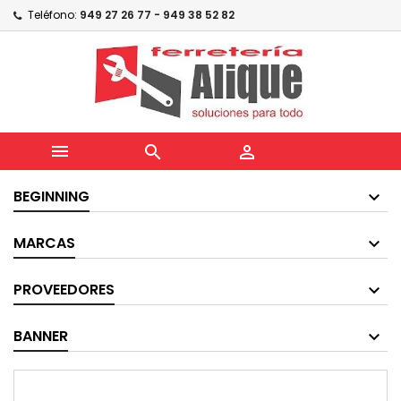
Teléfono:
949 27 26 77 - 949 38 52 82



BEGINNING
MARCAS
PROVEEDORES
BANNER