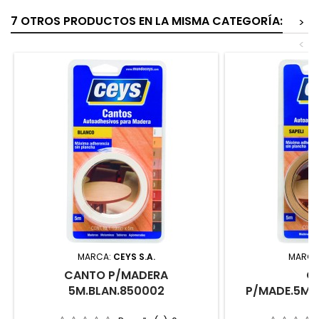
7 OTROS PRODUCTOS EN LA MISMA CATEGORÍA:
>
<
MARCA:
CEYS S.A.
MARCA
CANTO P/MADERA
C
5M.BLAN.850002
P/MADE.5M.