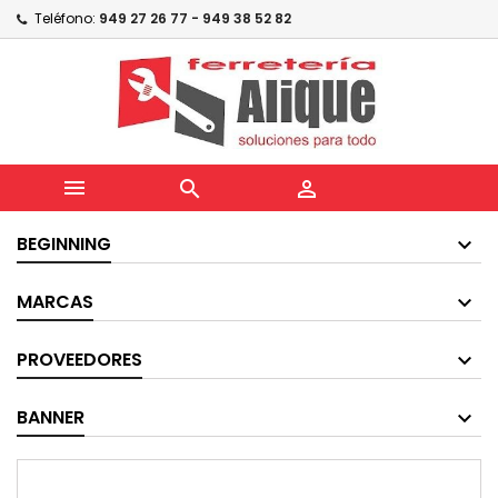
Teléfono:
949 27 26 77 - 949 38 52 82



BEGINNING
MARCAS
PROVEEDORES
BANNER