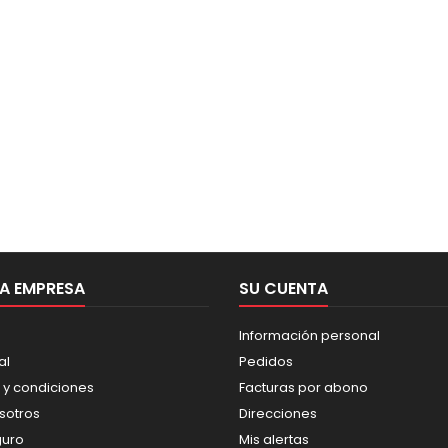
A EMPRESA
SU CUENTA
Información personal
al
Pedidos
 y condiciones
Facturas por abono
sotros
Direcciones
guro
Mis alertas