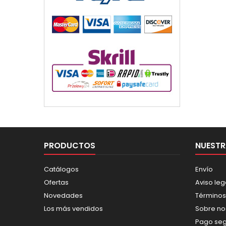
PRODUCTOS
NUESTR
Catálogos
Envío
Ofertas
Aviso leg
Novedades
Términos
Los más vendidos
Sobre no
Pago se