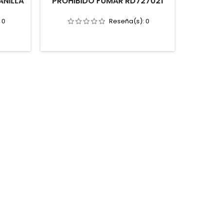
NILLA
PROHIBIDO FUMAR RD727021
:
0
Reseña(s):
0