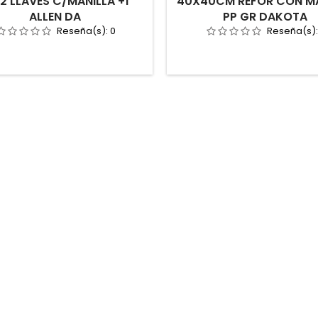
2 LLAVES C/MANILLA +1
40X40CM REFOR CON MA
ALLEN DA
PP GR DAKOTA
Reseña(s):
0
Reseña(s)