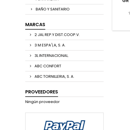
GR 
BAÑO Y SANITARIO
MARCAS
2 JAL REP.Y DIST.COOP.V.
3 M ESPA\A, S. A.
3L INTERNACIONAL.
ABC CONFORT
ABC TORNILLERIA, S. A.
PROVEEDORES
Ningún proveedor