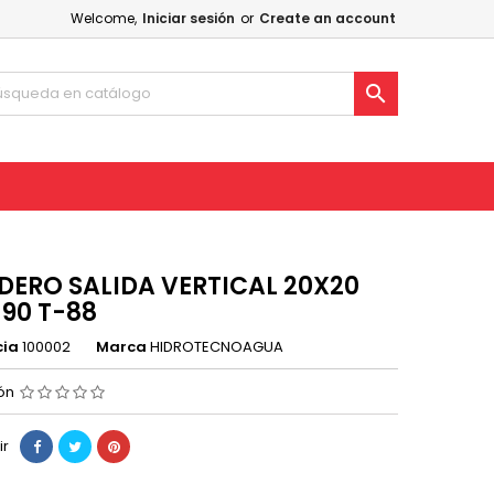
Welcome,
Iniciar sesión
or
Create an account

DERO SALIDA VERTICAL 20X20
-90 T-88
cia
100002
Marca
HIDROTECNOAGUA
ión
ir