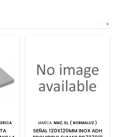
<
>
BERICA
MARCA:
NMZ, SL. ( NORMALUZ )
MA
TA
SEÑAL 120X120MM INOX ADH
ESL