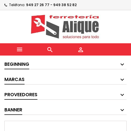
Teléfono:
949 27 26 77 - 949 38 52 82



BEGINNING
MARCAS
PROVEEDORES
BANNER