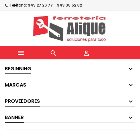
Teléfono:
949 27 26 77 - 949 38 52 82



BEGINNING
MARCAS
PROVEEDORES
BANNER