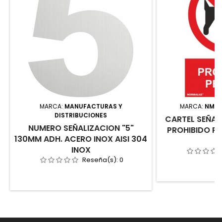
MARCA:
MANUFACTURAS Y
MARCA:
NMZ, 
DISTRIBUCIONES
CARTEL SEÑA
NUMERO SEÑALIZACION "5"
PROHIBIDO P
130MM ADH. ACERO INOX AISI 304
INOX
Reseña(s):
0