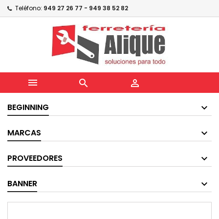
Teléfono:
949 27 26 77 - 949 38 52 82



BEGINNING
MARCAS
PROVEEDORES
BANNER