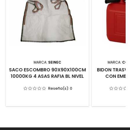
MARCA:
SEINEC
MARCA:
CON
SACO ESCOMBRO 90X90X100CM
BIDON TRASV.
10000KG 4 ASAS RAFIA BL NIVEL
CON EMBUD
Reseña(s):
0