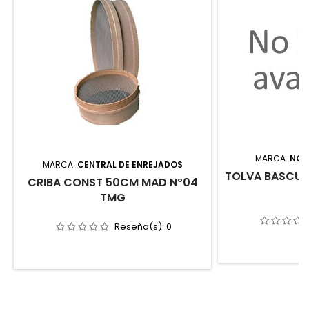
MARCA:
NOV
MARCA:
CENTRAL DE ENREJADOS
TOLVA BASCUL
CRIBA CONST 50CM MAD Nº04
TMG
Reseña(s):
0