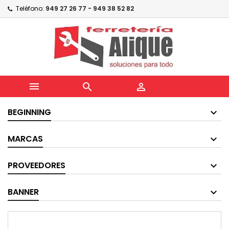
Teléfono:
949 27 26 77 - 949 38 52 82



BEGINNING
MARCAS
PROVEEDORES
BANNER