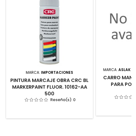
MARCA:
ASLAK MA
MARCA:
IMPORTACIONES
CARRO MANU
PINTURA MARCAJE OBRA CRC BL
PARA POL
MARKERPAINT FLUOR. 10162-AA
500
Reseña(s):
0