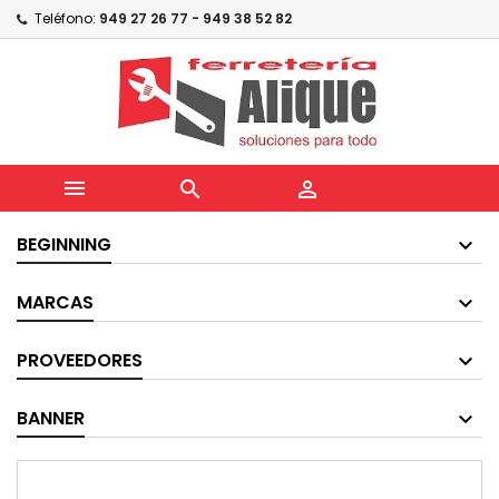
Teléfono:
949 27 26 77 - 949 38 52 82



BEGINNING
MARCAS
PROVEEDORES
BANNER