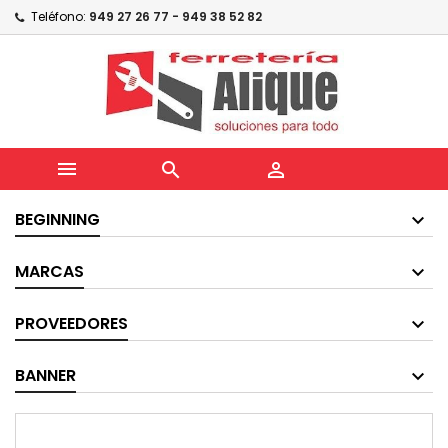
Teléfono:
949 27 26 77 - 949 38 52 82



BEGINNING
MARCAS
PROVEEDORES
BANNER