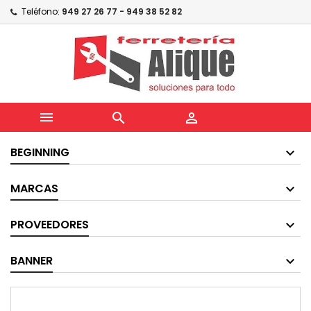
Teléfono:
949 27 26 77 - 949 38 52 82



BEGINNING
MARCAS
PROVEEDORES
BANNER