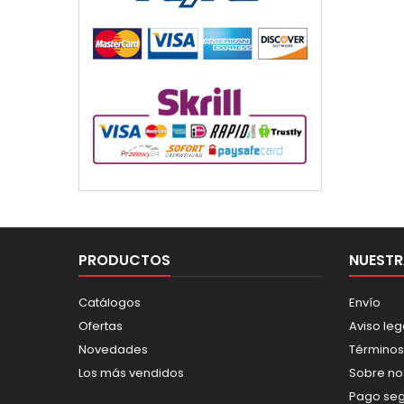
PRODUCTOS
NUESTR
Catálogos
Envío
Ofertas
Aviso leg
Novedades
Términos
Los más vendidos
Sobre no
Pago se