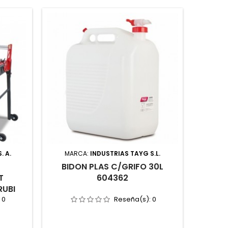
. A.
MARCA:
INDUSTRIAS TAYG S.L.
MAR
BIDON PLAS C/GRIFO 30L
SEÑ
T
604362
70
RUBI
:
0
Reseña(s):
0