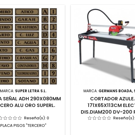
MARCA:
SUPER LETRA S.L.
MARCA:
GERMANS BOADA, S
A SEÑAL ADH 290X080MM
CORTADOR AZULE.
CERO ALU ORO SUPERL.
171X65X113CM ELEC
DIS.DIAM200 DV-200 
Reseña(s):
0
Reseña(s)
PLACA PISOS "TERCERO"