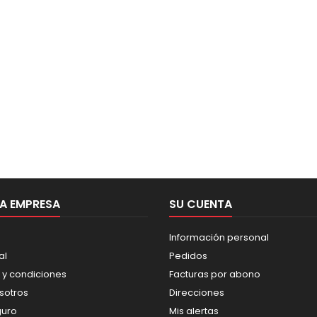
A EMPRESA
SU CUENTA
Información personal
al
Pedidos
 y condiciones
Facturas por abono
sotros
Direcciones
guro
Mis alertas