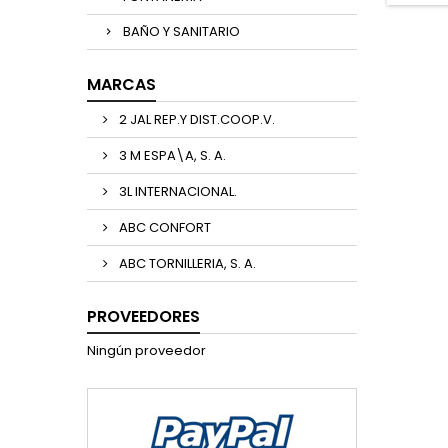
BAÑO Y SANITARIO
MARCAS
2 JAL REP.Y DIST.COOP.V.
3 M ESPA\A, S. A.
3L INTERNACIONAL.
ABC CONFORT
ABC TORNILLERIA, S. A.
PROVEEDORES
Ningún proveedor