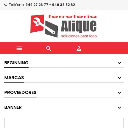
Teléfono:
949 27 26 77 - 949 38 52 82



BEGINNING
MARCAS
PROVEEDORES
BANNER