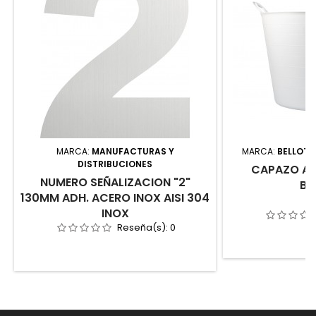
MARCA:
MANUFACTURAS Y
MARCA:
BELLOTA
DISTRIBUCIONES
CAPAZO ALI
NUMERO SEÑALIZACION "2"
BE
130MM ADH. ACERO INOX AISI 304
INOX
Reseña(s):
0