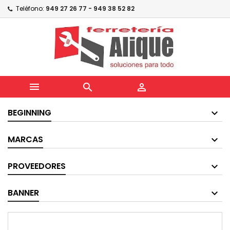
Teléfono:
949 27 26 77 - 949 38 52 82



BEGINNING
MARCAS
PROVEEDORES
BANNER