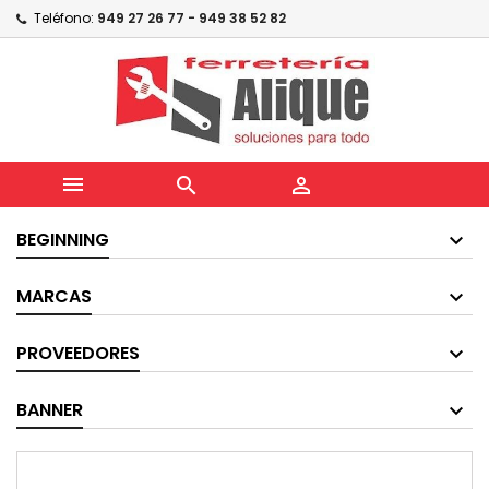
Teléfono:
949 27 26 77 - 949 38 52 82



BEGINNING
MARCAS
PROVEEDORES
BANNER