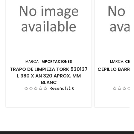
MARCA:
IMPORTACIONES
MARCA:
CEPI
TRAPO DE LIMPIEZA TORK 530137
CEPILLO BARRE
L 380 X AN 320 APROX. MM
BLANC
Reseña(s):
0