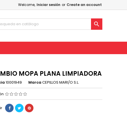
Welcome,
Iniciar sesión
or
Create an account

MBIO MOPA PLANA LIMPIADORA
cia
10001949
Marca
CEPILLOS MARI/O S.L.
ión
ir