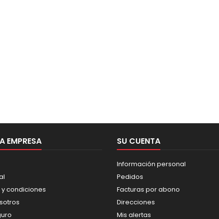
A EMPRESA
SU CUENTA
Información personal
al
Pedidos
 y condiciones
Facturas por abono
sotros
Direcciones
guro
Mis alertas