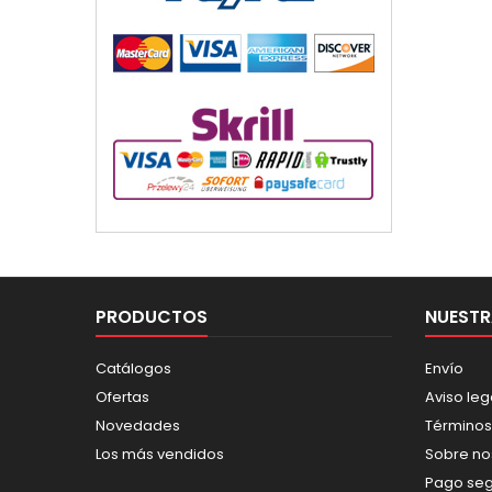
PRODUCTOS
NUESTR
Catálogos
Envío
Ofertas
Aviso leg
Novedades
Términos
Los más vendidos
Sobre no
Pago se