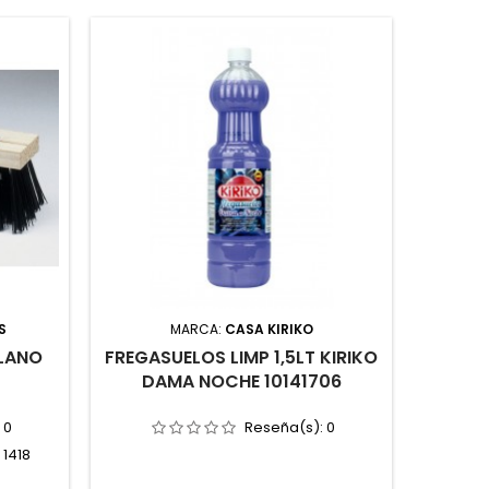
S
MARCA:
CASA KIRIKO
PLANO
FREGASUELOS LIMP 1,5LT KIRIKO
AMONIA
DAMA NOCHE 10141706
:
0
Reseña(s):
0
 1418