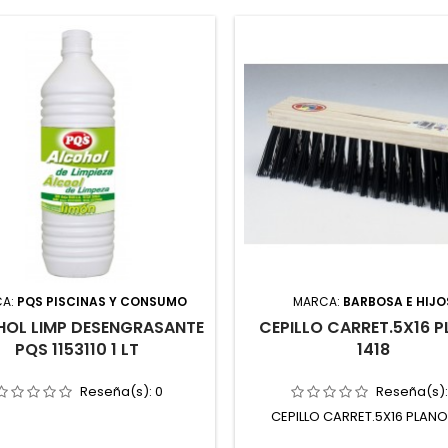
CA:
PQS PISCINAS Y CONSUMO
MARCA:
BARBOSA E HIJO
OL LIMP DESENGRASANTE
CEPILLO CARRET.5X16 
PQS 1153110 1 LT
1418
Reseña(s):
0
Reseña(s)
CEPILLO CARRET.5X16 PLANO