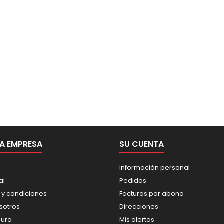
A EMPRESA
SU CUENTA
Información personal
al
Pedidos
 y condiciones
Facturas por abono
sotros
Direcciones
guro
Mis alertas