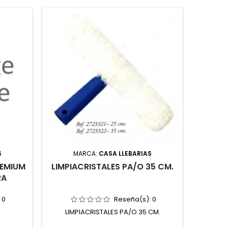
S
MARCA:
CASA LLEBARIAS
REMIUM
LIMPIACRISTALES PA/O 35 CM.
QUITA
RA
:
0
Reseña(s):
0
LIMPIACRISTALES PA/O 35 CM.