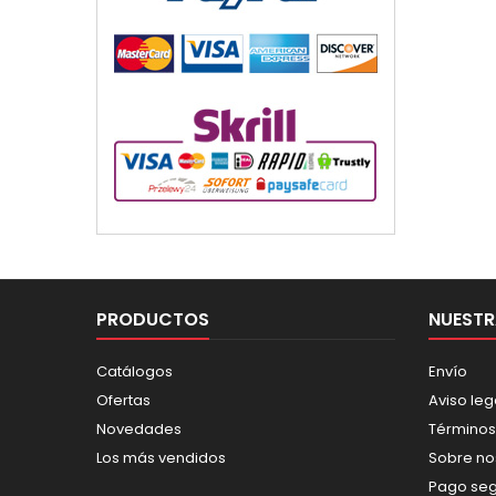
PRODUCTOS
NUESTR
Catálogos
Envío
Ofertas
Aviso leg
Novedades
Términos
Los más vendidos
Sobre no
Pago se