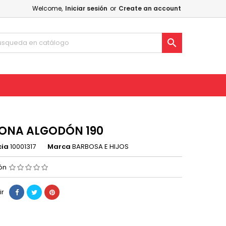
Welcome,
Iniciar sesión
or
Create an account

ONA ALGODÓN 190
cia
10001317
Marca
BARBOSA E HIJOS
ión
ir