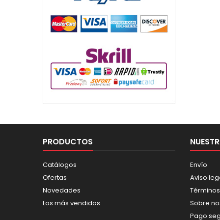
PRODUCTOS
NUESTR
Catálogos
Envío
Ofertas
Aviso leg
Novedades
Términos
Los más vendidos
Sobre no
Pago se