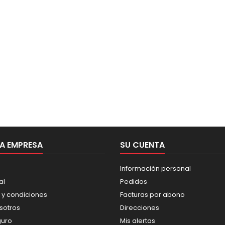
A EMPRESA
SU CUENTA
Información personal
al
Pedidos
 y condiciones
Facturas por abono
sotros
Direcciones
guro
Mis alertas