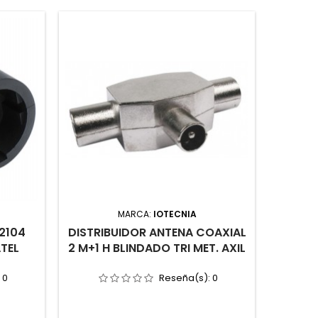
MARCA:
IOTECNIA
MARCA:
:2104
DISTRIBUIDOR ANTENA COAXIAL
MEDID
TEL
2 M+1 H BLINDADO TRI MET. AXIL
:
0
Reseña(s):
0