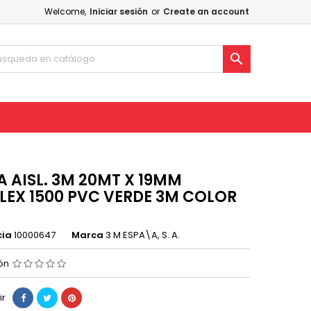
Welcome,
Iniciar sesión
or
Create an account

A AISL. 3M 20MT X 19MM
LEX 1500 PVC VERDE 3M COLOR
cia
10000647
Marca
3 M ESPA\A, S. A.
ión
ir