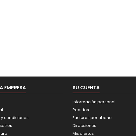
A EMPRESA
SU CUENTA
Información personal
al
Pedidos
 y condiciones
Facturas por abono
sotros
Direcciones
guro
Mis alertas