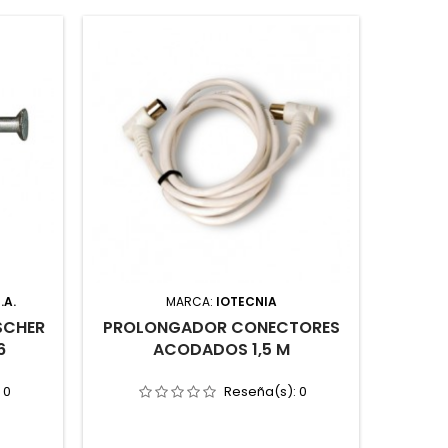
.A.
MARCA:
IOTECNIA
SCHER
PROLONGADOR CONECTORES
P
6
ACODADOS 1,5 M
ROSC
:
0
Reseña(s):
0