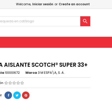
Welcome,
Iniciar sesión
or
Create an account

A AISLANTE SCOTCH® SUPER 33+
cia
10000672
Marca
3 M ESPA\A, S. A.
ión
ir