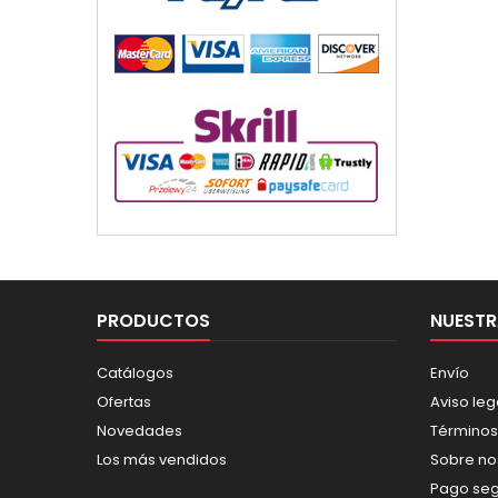
PRODUCTOS
NUESTR
Catálogos
Envío
Ofertas
Aviso leg
Novedades
Términos
Los más vendidos
Sobre no
Pago se