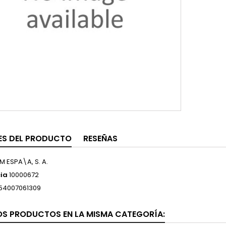
ES DEL PRODUCTO
RESEÑAS
 M ESPA\A, S. A.
ia
10000672
54007061309
OS PRODUCTOS EN LA MISMA CATEGORÍA: