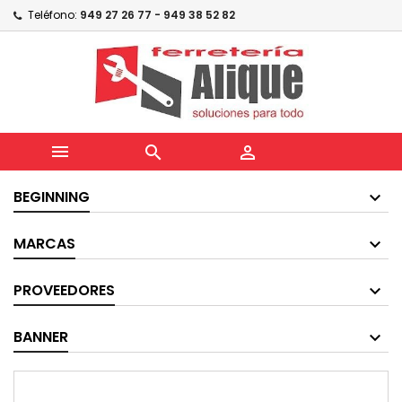
Teléfono:
949 27 26 77 - 949 38 52 82



BEGINNING
MARCAS
PROVEEDORES
BANNER