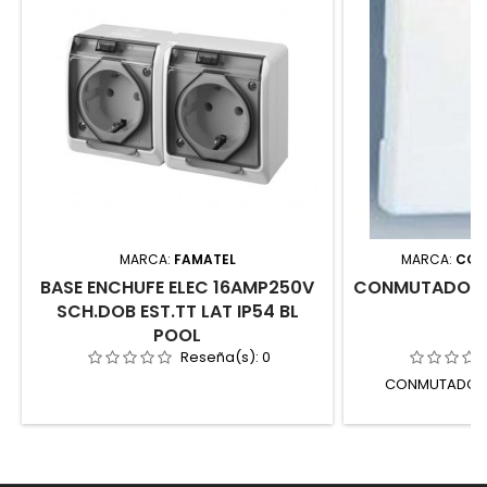
MARCA:
FAMATEL
MARCA:
COV
BASE ENCHUFE ELEC 16AMP250V
CONMUTADOR 
SCH.DOB EST.TT LAT IP54 BL
POOL
Reseña(s):
0
CONMUTADOR 