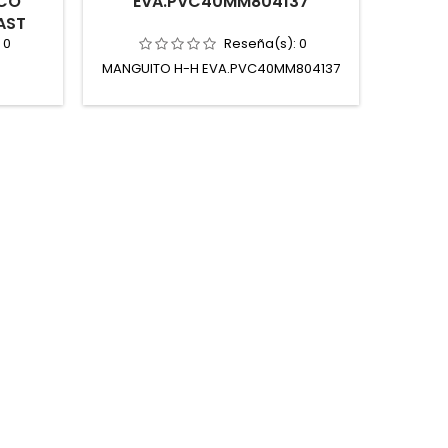
NCO
EVA.PVC40MM804137
AST
:
0
Reseña(s):
0
MANGUITO H-H EVA.PVC40MM804137
VALV