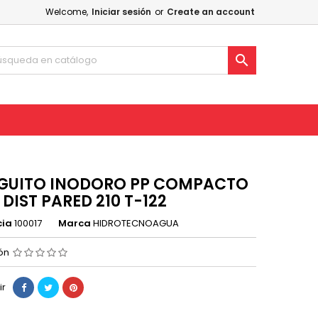
Welcome,
Iniciar sesión
or
Create an account

UITO INODORO PP COMPACTO
DIST PARED 210 T-122
cia
100017
Marca
HIDROTECNOAGUA
ión
ir