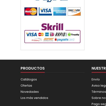
PRODUCTOS
NUESTR
Catálogos
Envío
Ofertas
Aviso leg
Novedades
Términos
Los más vendidos
Sobre no
Pago se