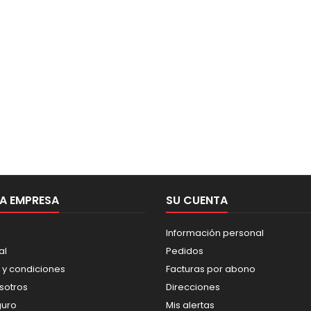
A EMPRESA
SU CUENTA
Información personal
al
Pedidos
 y condiciones
Facturas por abono
sotros
Direcciones
guro
Mis alertas