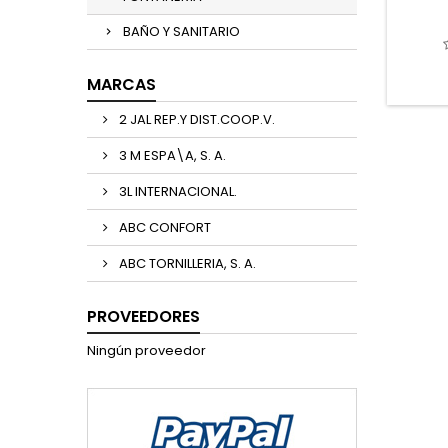
BAÑO Y SANITARIO
MARCAS
2 JAL REP.Y DIST.COOP.V.
3 M ESPA\A, S. A.
3L INTERNACIONAL.
ABC CONFORT
ABC TORNILLERIA, S. A.
PROVEEDORES
Ningún proveedor