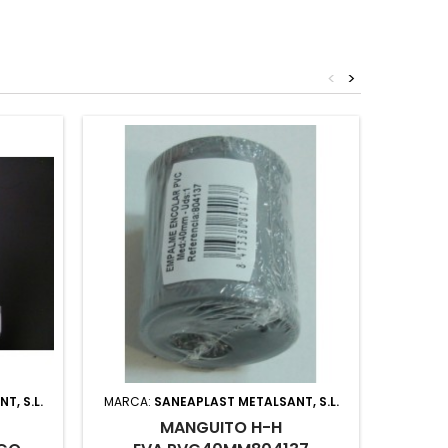
<
>
, S.L.
MARCA:
SANEAPLAST METALSANT, S.L.
MARCA
MANGUITO H-H
VAL