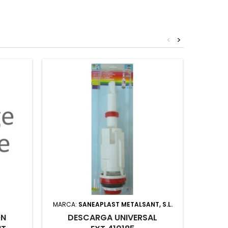
<
>
MARCA:
SANEAPLAST METALSANT, S.L.
ÓN
DESCARGA UNIVERSAL
T