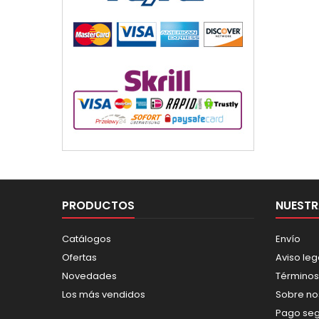
PRODUCTOS
NUESTR
Catálogos
Envío
Ofertas
Aviso leg
Novedades
Términos
Los más vendidos
Sobre no
Pago se