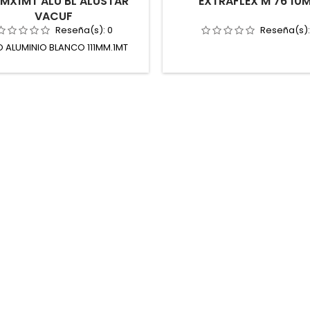
MMX1MT ALU BL ALUSTAR
EXTRAFLEX M 76 10
VACUF
Reseña(s):
0
Reseña(s)
 ALUMINIO BLANCO 111MM.1MT