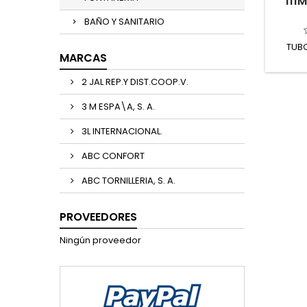
111
BAÑO Y SANITARIO
TUBO
MARCAS
2 JAL REP.Y DIST.COOP.V.
3 M ESPA\A, S. A.
3L INTERNACIONAL.
ABC CONFORT
ABC TORNILLERIA, S. A.
PROVEEDORES
Ningún proveedor