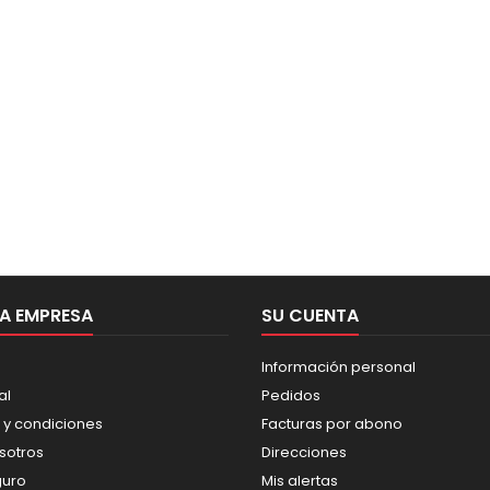
A EMPRESA
SU CUENTA
Información personal
al
Pedidos
 y condiciones
Facturas por abono
sotros
Direcciones
guro
Mis alertas