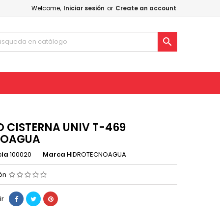
Welcome,
Iniciar sesión
or
Create an account

O CISTERNA UNIV T-469
NOAGUA
cia
100020
Marca
HIDROTECNOAGUA
ión
ir