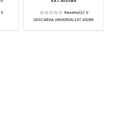
MT
EXT.410185
EX
:
0
Reseña(s):
0
DESCARGA UNIVERSAL EXT.410185