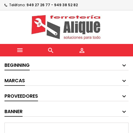
Teléfono:
949 27 26 77 - 949 38 52 82



BEGINNING
MARCAS
PROVEEDORES
BANNER