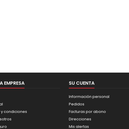
A EMPRESA
SU CUENTA
Información personal
al
Pedidos
 y condiciones
Facturas por abono
sotros
Direcciones
guro
Mis alertas