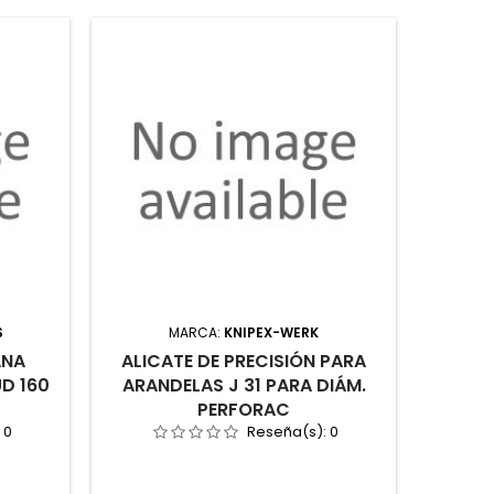
S
MARCA:
KNIPEX-WERK
M
ANA
ALICATE DE PRECISIÓN PARA
CALIBR
D 160
ARANDELAS J 31 PARA DIÁM.
DIN 8
PERFORAC
:
0
Reseña(s):
0