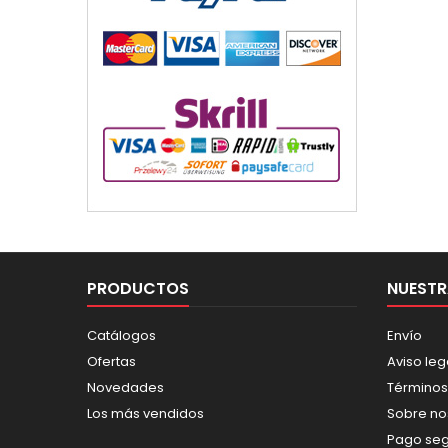
PRODUCTOS
NUESTR
Catálogos
Envío
Ofertas
Aviso leg
Novedades
Términos
Los más vendidos
Sobre no
Pago se