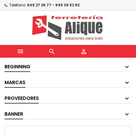
Teléfono:
949 27 26 77 - 949 38 52 82



BEGINNING
MARCAS
PROVEEDORES
BANNER