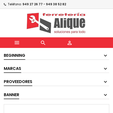
Teléfono:
949 27 26 77 - 949 38 52 82



BEGINNING
MARCAS
PROVEEDORES
BANNER