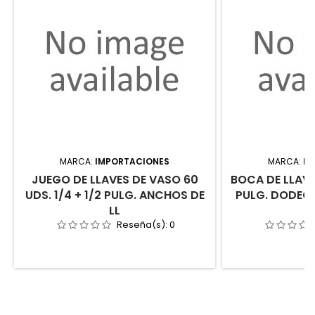
MARCA:
IMPORTACIONES
MARCA:
IM
JUEGO DE LLAVES DE VASO 60
BOCA DE LLAVE
UDS. 1/4 + 1/2 PULG. ANCHOS DE
PULG. DODECA
LL
Reseña(s):
0